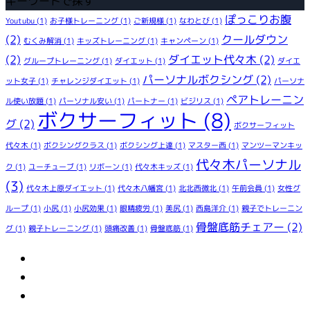
キーワードで探す
ぽっこりお腹
Youtubu
(1)
お子様トレーニング
(1)
ご新規様
(1)
なわとび
(1)
(2)
クールダウン
むくみ解消
(1)
キッズトレーニング
(1)
キャンペーン
(1)
(2)
ダイエット代々木
(2)
グループトレーニング
(1)
ダイエット
(1)
ダイエ
パーソナルボクシング
(2)
ット女子
(1)
チャレンジダイエット
(1)
パーソナ
ペアトレーニン
ル使い放題
(1)
パーソナル安い
(1)
パートナー
(1)
ビジリス
(1)
ボクサーフィット
(8)
グ
(2)
ボクサーフィット
代々木
(1)
ボクシングクラス
(1)
ボクシング上達
(1)
マスター西
(1)
マンツーマンキッ
代々木パーソナル
ク
(1)
ユーチューブ
(1)
リボーン
(1)
代々木キッズ
(1)
(3)
代々木上原ダイエット
(1)
代々木八幡宮
(1)
北北西微北
(1)
午前会員
(1)
女性グ
ループ
(1)
小尻
(1)
小尻効果
(1)
眼精疲労
(1)
美尻
(1)
西島洋介
(1)
親子でトレーニン
骨盤底筋チェアー
(2)
グ
(1)
親子トレーニング
(1)
頭痛改善
(1)
骨盤底筋
(1)