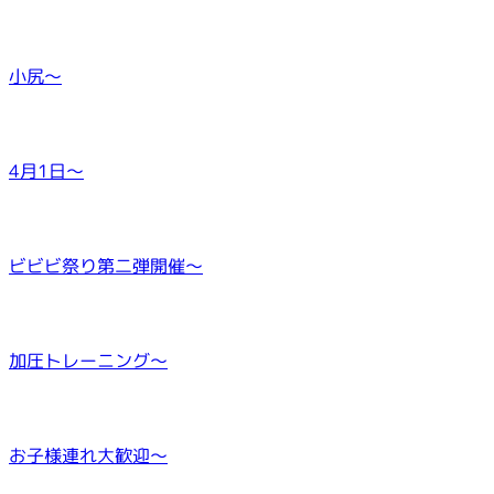
小尻～
4月1日～
ビビビ祭り第二弾開催～
加圧トレーニング～
お子様連れ大歓迎～