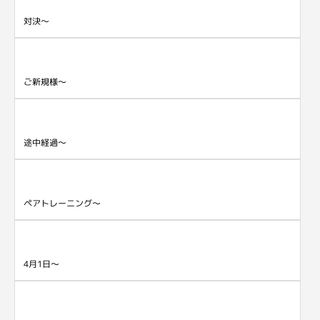
対決～
ご新規様～
途中経過～
ペアトレーニング～
4月1日～