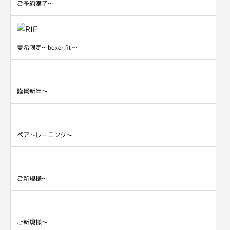
ご予約満了～
夏希限定～boxer.fit～
謹賀新年～
ペアトレーニング～
ご新規様～
ご新規様～