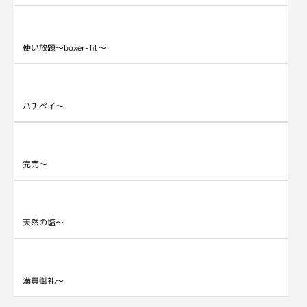
使い放題～boxer-fit～
ハチペイ～
完売～
天然の塩～
満員御礼～