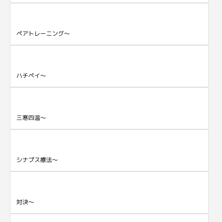
ペアトレーニング～
ハチペイ～
三寒四温～
シナプス療法～
対決～