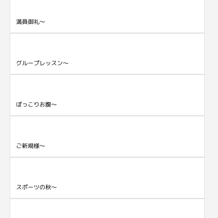
満員御礼～
グループレッスン～
ぽっこりお腹～
ご新規様～
スポーツの秋～