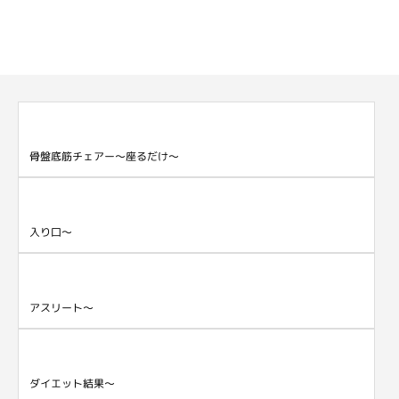
骨盤底筋チェアー～座るだけ～
入り口～
アスリート～
ダイエット結果～