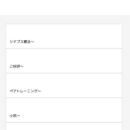
シナプス療法～
ご好評～
ペアトレーニング～
小尻～