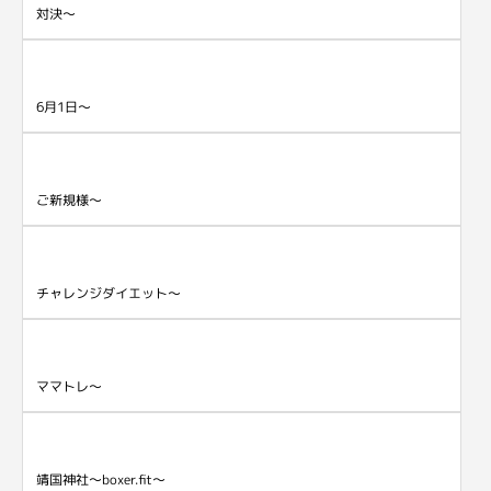
対決～
6月1日～
ご新規様～
チャレンジダイエット～
ママトレ～
靖国神社～boxer.fit～