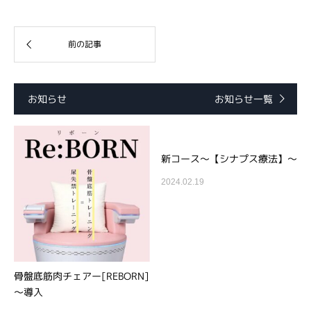
お知らせ
お知らせ一覧
新コース～【シナプス療法】～
2024.02.19
骨盤底筋肉チェアー[REBORN]
～導入