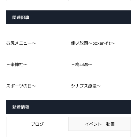
関連記事
お尻メニュー～
使い放題～boxer-fit～
三峯神社～
三寒四温～
スポーツの日～
シナプス療法～
新着情報
ブログ
イベント・動画