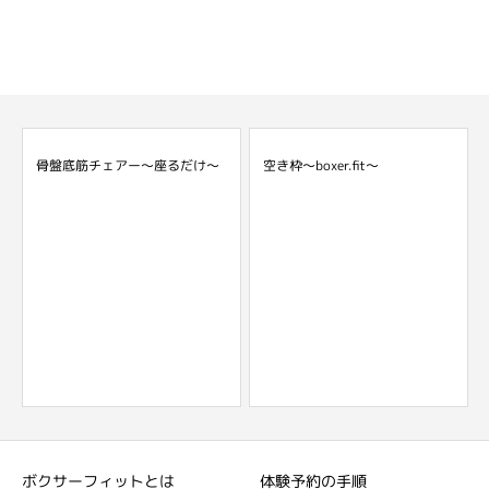
骨盤底筋チェアー～座るだけ～
空き枠～boxer.fit～
ボクサーフィットとは
体験予約の手順