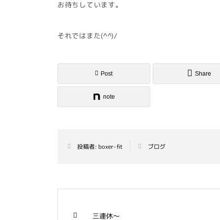
お待ちしています。
それではまた(^^)/
Post
Share
note
投稿者:
boxer-fit
ブログ
三連休～