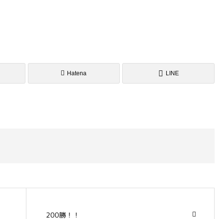
Hatena
LINE
200勝！！