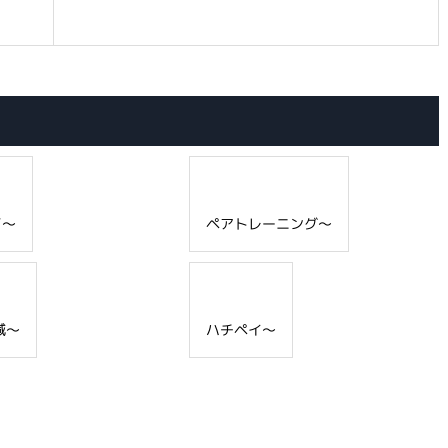
了～
ペアトレーニング～
減～
ハチペイ～