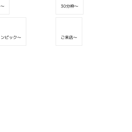
日～
30分枠～
リンピック～
ご来店～