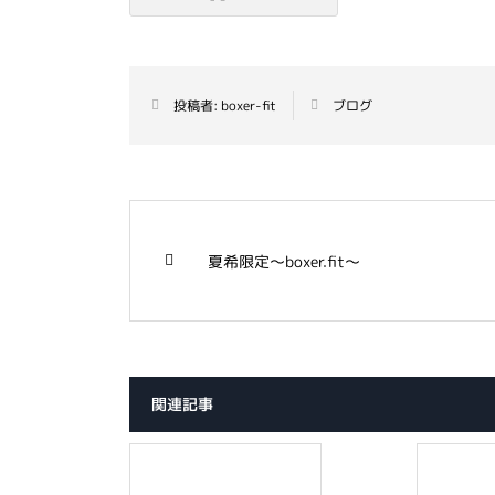
投稿者:
boxer-fit
ブログ
夏希限定～boxer.fit～
関連記事